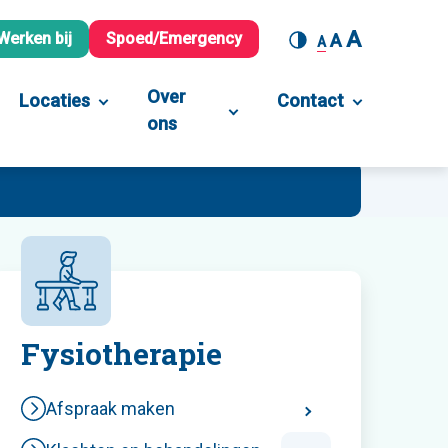
A
Werken bij
Spoed/Emergency
A
A
Over
Locaties
Contact
ons
Fysiotherapie
Afspraak maken