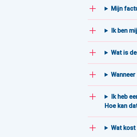
Mijn fact
Ik ben mi
Wat is de
Wanneer o
Ik heb ee
Hoe kan da
Wat kost 