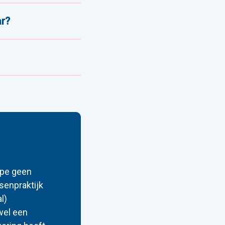
ar?
ipe geen
senpraktijk
l)
wel een