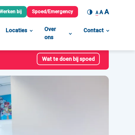
A
Werken bij
Spoed/Emergency
A
A
Over
Locaties
Contact
ons
Wat te doen bij spoed