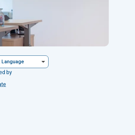
ed by
ate