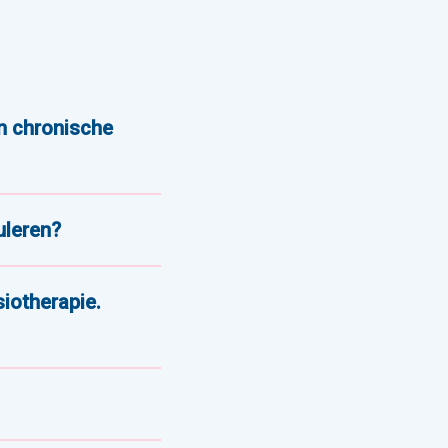
en chronische
uleren?
iotherapie.