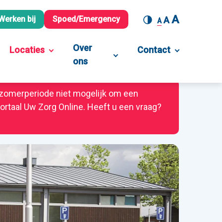
A
Werken bij
Spoed/Emergency
A
A
Over
Locaties
Contact
ons
e zomerperiode niet mogelijk om een
 portaal Uw Zorg Online. Heeft u een vraag?