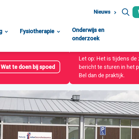
Nieuws
Onderwijs en
g
Fysiotherapie
onderzoek
Let op: Het is tijdens d
Wat te doen bij spoed
bericht te sturen in het
Bel dan de praktijk.