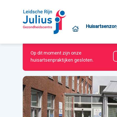
Huisartsenzor
Op dit moment zijn onze
huisartsenpraktijken gesloten.