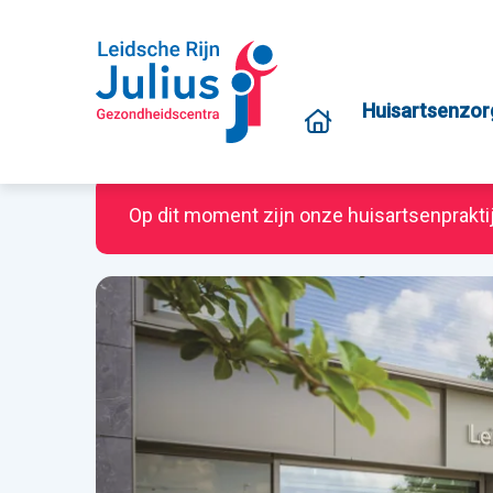
Huisartsenzor
Op dit moment zijn onze huisartsenprakti