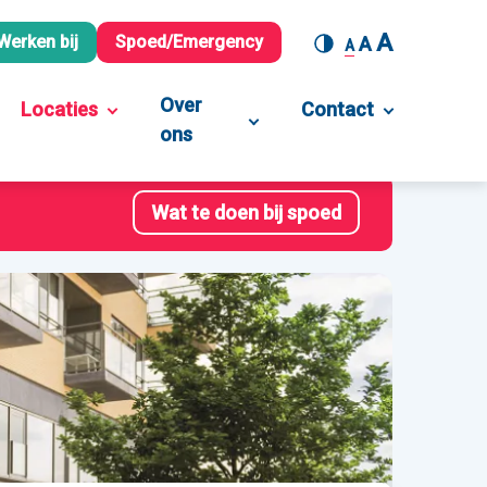
A
Werken bij
Spoed/Emergency
A
A
Over
Locaties
Contact
ons
Wat te doen bij spoed
Leaflet
| ©
OpenStreetMap
contributors