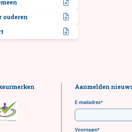
gemeen
or ouderen
rt
keurmerken
Aanmelden nieuws
E-mailadres
*
Voornaam
*