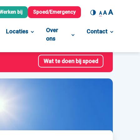
A
Werken bij
Spoed/Emergency
A
A
Over
Locaties
Contact
ons
Wat te doen bij spoed