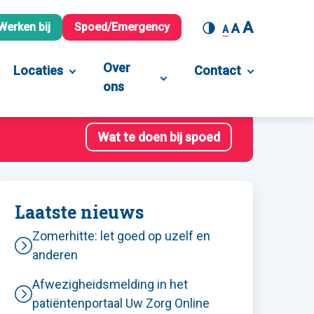
A
Werken bij
Spoed/Emergency
A
A
Over
Locaties
Contact
ons
Wat te doen bij spoed
Laatste nieuws
Zomerhitte: let goed op uzelf en
anderen
Afwezigheidsmelding in het
patiëntenportaal Uw Zorg Online