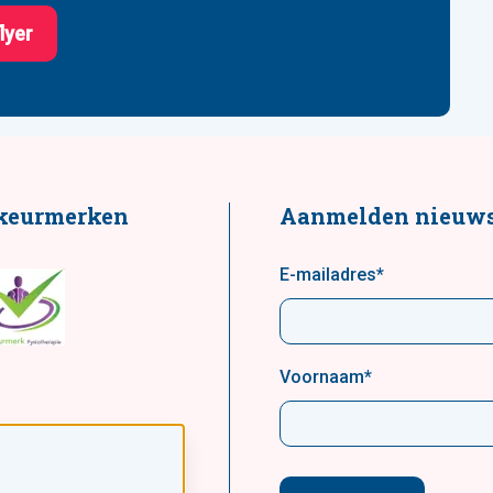
flyer
keurmerken
Aanmelden nieuws
E-mailadres
*
Voornaam
*