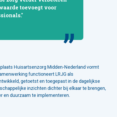
 waarde toevoegt voor
sionals."
laats Huisartsenzorg Midden-Nederland vormt
 samenwerking functioneert LRJG als
twikkeld, getoetst en toegepast in de dagelijkse
chappelijke inzichten dichter bij elkaar te brengen,
er en duurzaam te implementeren.