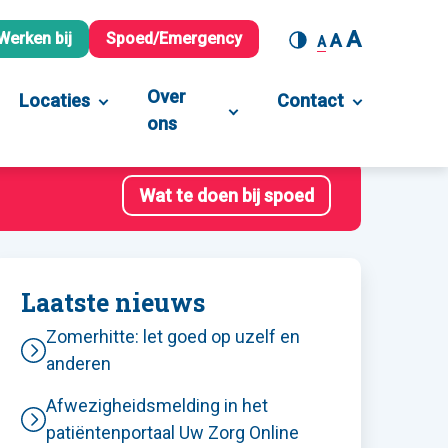
A
Werken bij
Spoed/Emergency
A
A
Over
Locaties
Contact
ons
Wat te doen bij spoed
Laatste nieuws
Zomerhitte: let goed op uzelf en
anderen
Afwezigheidsmelding in het
patiëntenportaal Uw Zorg Online