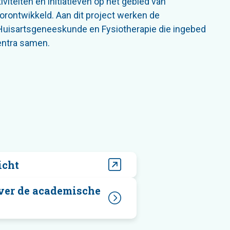
viteiten en initiatieven op het gebied van
rontwikkeld. Aan dit project werken de
uisartsgeneeskunde en Fysiotherapie die ingebed
entra samen.
icht
ver de academische