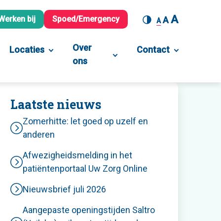
A
Werken bij
Spoed/Emergency
A
A
Over
Locaties
Contact
ons
Laatste nieuws
Zomerhitte: let goed op uzelf en
anderen
Afwezigheidsmelding in het
patiëntenportaal Uw Zorg Online
Nieuwsbrief juli 2026
Aangepaste openingstijden Saltro