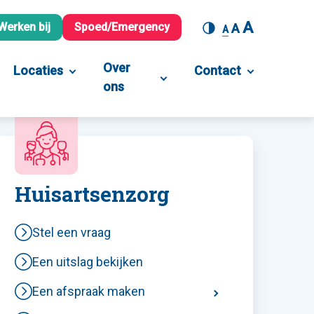
A
Werken bij
Spoed/Emergency
A
A
Over
Locaties
Contact
ons
Huisartsenzorg
Stel een vraag
Een uitslag bekijken
Een afspraak maken