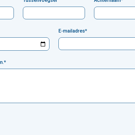
Tussenvoegsel
Achternaam
*
E-mailadres
*
n.
*