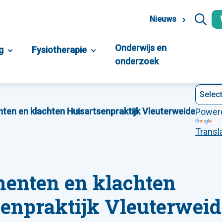
Nieuws
Onderwijs en
g
Fysiotherapie
onderzoek
en en klachten Huisartsenpraktijk Vleuterweide
nten en klachten
Power
Transl
enten en klachten
senpraktijk Vleuterweid