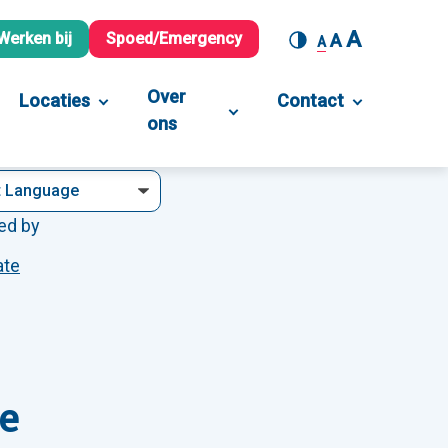
A
Werken bij
Spoed/Emergency
A
A
Over
Locaties
Contact
ons
ed by
ate
e